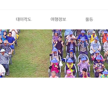
대이작도
여행정보
풀등