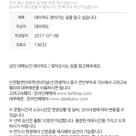
자주 묻는 질문과 답변을 모은 게시판입니다.
문의하기 게시판을 이용하시기 전 빠르게 확인가능합니다.
대이작도 찾아가는 길을 알고 싶습니다.
제목
대이작도
작성자
2017-07-08
작성일자
13633
조회수
상단 대메뉴인 대이작도 > 찾아오시는 길을 참고해주세요.
인천항연안여객선터미널(인천광역시 중구 연안부두로 70)에서 고려고속
훼리와 대부해운을 이용하시면 됩니다.
고려고속훼리 : 온라인예매처
www.kefship.com
대부해운 : 온라인예매처
www.daebuhw.com
※ 운항시간과 소요시간은 현장상황 및 날씨, 선사사정에 따라 변동될 수
있습니다.
※ 선박 승선은 출항 10분전 마감합니다. 충분한 여유시간을 가지고 도착
하시기 바랍니다.
※ 반드시 현장에서 신분증을 제시해야 승선이 가능합니다.